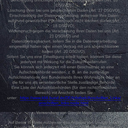
DSGVO),
Löschung Ihrer bei uns gespeicherten Daten (Art. 17 DSGVO),
Einschränkung der Datenverarbeitung, sofern wir Ihre Daten
aufgrund gesetzlicher Pflichten noch nicht löschen dürfen (Art.
18 DSGVO),
Widerspruch gegen die Verarbeitung Ihrer Daten bei uns (Art.
21 DSGVO) und
Datenübertragbarkeit, sofern Sie in die Datenverarbeitung
eingewilligt haben oder einen Vertrag mit uns abgeschlossen
haben (Art. 20 DSGVO).
Sofern Sie uns eine Einwilligung erteilt haben, können Sie diese
jederzeit mit Wirkung für die Zukunft widerrufen.
Sie können sich jederzeit mit einer Beschwerde an eine
Aufsichtsbehörde wenden, z. B. an die zuständige
Aufsichtsbehörde des Bundeslands Ihres Wohnsitzes oder an
die für uns als verantwortliche Stelle zuständige Behörde.
Eine Liste der Aufsichtsbehörden (für den nichtöffentlichen
Bereich) mit Anschrift finden Sie
unter:
https://www.bfdi.bund.de/DE/Infothek/Anschriften_Links/
anschriften_links-node.html
.
Verwendung von Google Maps
Auf dieser Website nutzen wir das Angebot von Google Maps.
Google Maps wird von Google LLC, 1600 Amphitheatre