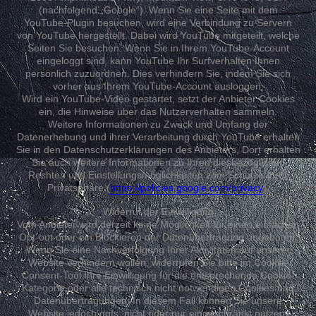
(nachfolgend „Google“). Wenn Sie eine Seite mit dem
YouTube-Plugin besuchen, wird eine Verbindung zu Servern
von YouTube hergestellt. Dabei wird YouTube mitgeteilt, welche
Seiten Sie besuchen. Wenn Sie in Ihrem YouTube-Account
eingeloggt sind, kann YouTube Ihr Surfverhalten Ihnen
persönlich zuzuordnen. Dies verhindern Sie, indem Sie sich
vorher aus Ihrem YouTube-Account ausloggen.
Wird ein YouTube-Video gestartet, setzt der Anbieter Cookies
ein, die Hinweise über das Nutzerverhalten sammeln.
Weitere Informationen zu Zweck und Umfang der
Datenerhebung und ihrer Verarbeitung durch YouTube erhalten
Sie in den Datenschutzerklärungen des Anbieters, Dort erhalten
Sie auch weitere Informationen zu Ihren diesbezüglichen
Rechten und Einstellungsmöglichkeiten zum Schutze Ihrer
Privatsphäre (
https://policies.google.com/privacy
).
Widerruf der Einwilligung:
Vom Anbieter wird derzeit keine Möglichkeit für einen einfachen
Opt-out oder ein Blockieren der Datenübertragung angeboten.
Wenn Sie eine Nachverfolgung Ihrer Aktivitäten auf unserer
Website verhindern wollen, widerrufen Sie bitte im Cookie-
Consent-Tool Ihre Einwilligung für die entsprechende Cookie-
Kategorie oder alle technisch nicht notwendigen Cookies und
Datenübertragungen. In diesem Fall können Sie unsere
Website jedoch ggfs. nicht oder nur eingeschränkt nutzen.