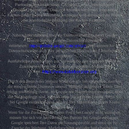
Parkway, Mountain View, CA 94043, USA (nachfolgend
„Google“) betrieben. Dadurch können wir Ihnen interaktive
Karten direkt in der Webseite anzeigen und ermöglichen Ihnen
die komfortable Nutzung der Karten-Funktion.
Nähere Informationen über die Datenverarbeitung durch Google
können Sie den Google-Datenschutzhinweisen
entnehmen:
https://policies.google.com/privacy
. Dort können Sie im
Datenschutzcenter auch Ihre persönlichen Datenschutz-Einstellungen
verändern.
Ausführliche Anleitungen zur Verwaltung der eigenen Daten im
Zusammenhang mit Google-Produkten finden Sie
hier:
https://www.dataliberation.org
Durch den Besuch der Website erhält Google Informationen, dass Sie
die entsprechende Unterseite unserer Webseite aufgerufen haben. Dies
erfolgt unabhängig davon, ob Google ein Nutzerkonto bereitstellt, über
das Sie eingeloggt sind, oder ob keine Nutzerkonto besteht. Wenn Sie
bei Google eingeloggt sind, werden Ihre Daten direkt Ihrem Konto
zugeordnet.
Wenn Sie die Zuordnung in Ihrem Profil bei Google nicht wünschen,
müssen Sie sich vor Aktivierung des Buttons bei Google ausloggen.
Google speichert Ihre Daten als Nutzungsprofile und nutzt sie für
Zwecke der Werbung, Marktforschung und/oder bedarfsgerechter