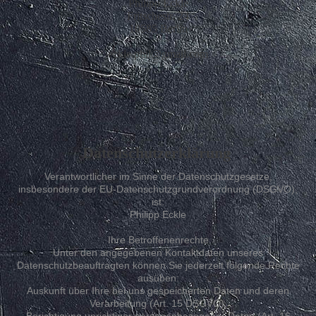
Philipp Eckle
Fritschestr. 24
10585 Berlin
eckle.phil@gmail.com
Datenschutzerklärung
Verantwortlicher im Sinne der Datenschutzgesetze,
insbesondere der EU-Datenschutzgrundverordnung (DSGVO),
ist:
Philipp Eckle
Ihre Betroffenenrechte
Unter den angegebenen Kontaktdaten unseres
Datenschutzbeauftragten können Sie jederzeit folgende Rechte
ausüben:
Auskunft über Ihre bei uns gespeicherten Daten und deren
Verarbeitung (Art. 15 DSGVO),
Berichtigung unrichtiger personenbezogener Daten (Art. 16