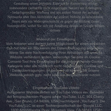
Gestaltung seiner Websites. Eine solche Auswertung erfolgt
insbesondere (selbst für nicht eingeloggte Nutzer) zur Erbringung
bedarfsgerechter Werbung und um andere Nutzer des sozialen
Netzwerks über Ihre Aktivitäten auf unserer Website zu informieren.
Ihnen steht ein Widerspruchsrecht zu gegen die Bildung dieser
Nutzerprofile, wobei Sie sich zur Ausübung dessen an Google richten
müssen.
Widerruf der Einwilligung:
Vom Anbieter wird derzeit keine Möglichkeit für einen einfachen
Opt-out oder ein Blockieren der Datenübertragung angeboten.
Wenn Sie eine Nachverfolgung Ihrer Aktivitäten auf unserer
Website verhindern wollen, widerrufen Sie bitte im Cookie-
Consent-Tool Ihre Einwilligung für die entsprechende Cookie-
Kategorie oder alle technisch nicht notwendigen Cookies und
Datenübertragungen. In diesem Fall können Sie unsere
Website jedoch ggfs. nicht oder nur eingeschränkt nutzen.
Eingebettete YouTube-Videos
Auf unserer Website betten wir YouTube-Videos ein. Betreiber
der entsprechenden Plugins ist die YouTube, LLC, 901 Cherry
Ave., San Bruno, CA 94066, USA (nachfolgend „YouTube“). Die
YouTube, LLC ist einer Tochtergesellschaft der Google LLC,
1600 Amphitheatre Pkwy, Mountain View, CA 94043, USA