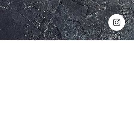
Cookie-Einstellungen
Diese Webseite verwendet Cookies, um Besuchern ein optimales
Nutzererlebnis zu bieten. Bestimmte Inhalte von Drittanbietern werden
nur angezeigt, wenn die entsprechende Option aktiviert ist. Die
Datenverarbeitung kann dann auch in einem Drittland erfolgen.
Weitere Informationen hierzu in der Datenschutzerklärung.
Technisch notwendige
Diese Cookies sind zum Betrieb der Webseite notwendig, z.B. zum
Schutz vor Hackerangriffen und zur Gewährleistung eines
konsistenten und der Nachfrage angepassten Erscheinungsbilds der
Seite.
Analytische
Diese Cookies werden verwendet, um das Nutzererlebnis weiter zu
optimieren. Hierunter fallen auch Statistiken, die dem
Webseitenbetreiber von Drittanbietern zur Verfügung gestellt werden,