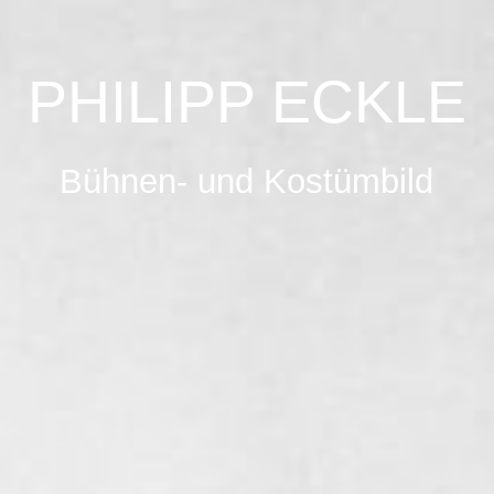
PHILIPP ECKLE
Bühnen- und Kostümbild